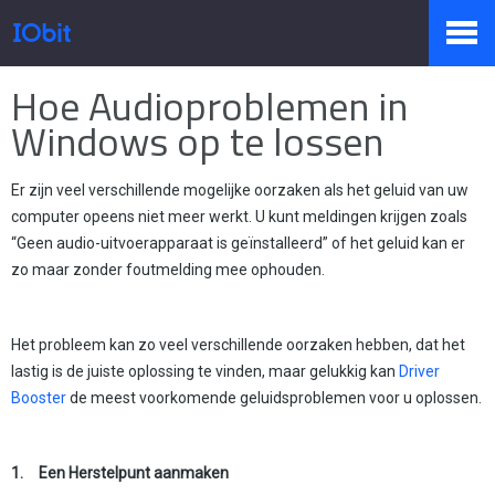
Home
>
Pers
>
Kennis
Hoe Audioproblemen in
Producten
Windows op te lossen
Er zijn veel verschillende mogelijke oorzaken als het geluid van uw
Winkel
computer opeens niet meer werkt. U kunt meldingen krijgen zoals
“Geen audio-uitvoerapparaat is geïnstalleerd” of het geluid kan er
zo maar zonder foutmelding mee ophouden.
Persruimte
Het probleem kan zo veel verschillende oorzaken hebben, dat het
lastig is de juiste oplossing te vinden, maar gelukkig kan
Driver
Ondersteuning
Booster
de meest voorkomende geluidsproblemen voor u oplossen.
1.
Een Herstelpunt aanmaken
Partners