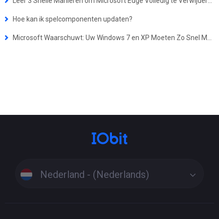
Leer 3 Snelle Manieren om Microsoft Edge Volledig te Verwijderen van uw pc
Hoe kan ik spelcomponenten updaten?
Microsoft Waarschuwt: Uw Windows 7 en XP Moeten Zo Snel Mogelijk Gerepareerd Worden Om Wannacry-achtige Aanvallen te Voorkomen
Nederland - (Nederlands)