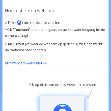
Hoe test ik mijn webcam:
> Klik (
) om de test te starten
*Klik
“Toestaan”
om door te gaan, als uw browser toegang tot de
camera vraagt.
> Als u uzelf (of waar de webcam op gericht is) ziet, dan werkt
uw webcam naar behoren.
Mijn webcam werkt niet >>
Klik op dit icoon om uw webcam te testen