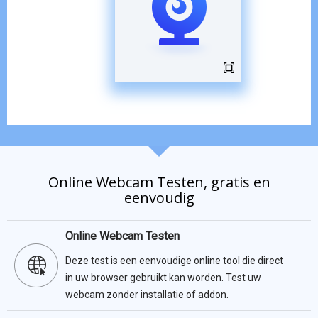
Online Webcam Testen, gratis en
eenvoudig
Online Webcam Testen
Deze test is een eenvoudige online tool die direct
in uw browser gebruikt kan worden. Test uw
webcam zonder installatie of addon.