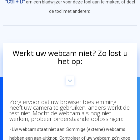
“Ctrl + D”
om een bladwijzer voor deze tool aan te maken, of deel
de tool met anderen:
Werkt uw webcam niet? Zo lost u
het op:
Zorg ervoor dat uw browser toestemming
heeft uw camera te gebruiken, anders werkt de
test niet. Mocht de webcam als nog niet
werken, probeer onderstaande oplossingen:
• Uw webcam staat niet aan: Sommige (externe) webcams
hebben een aan-uitknop. Controleer of uw webcam zo’n knop