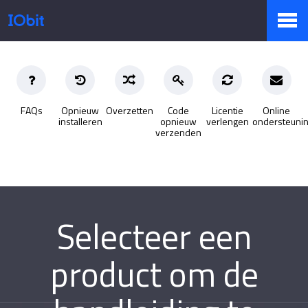
Producten
FAQs
Opnieuw
Overzetten
Code
Licentie
Online
installeren
opnieuw
verlengen
ondersteuni
Winkel
verzenden
Persruimte
Selecteer een
Ondersteuning
product om de
Partners