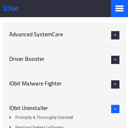
Page d'accueil
>
Presse
>
Connaissance
Produits
Advanced SystemCare
Boutique
Driver Booster
Centre de presse
IObit Malware Fighter
Support
IObit Uninstaller
Promptly & Thoroughly Uninstall
Partenaires
Remove Useless Leftovers