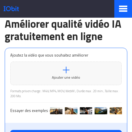
Améliorer qualité vidéo IA
Produits
gratuitement en ligne
Boutique
Ajoutez la vidéo que vous souhaitez améliorer
Centre de presse
Ajouter une vidéo
Formats pris en charge : M4V, MP4, MOV, WebM ; Durée max : 20 min ; Taille max :
200 Mo.
Support
Essayer des exemples :
Partenaires