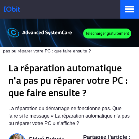
Produits
Télécharger gratuitement
IObit
>
Base de connaissances
>
La réparation automatique n'a
pas pu réparer votre PC : que faire ensuite ?
Boutique
La réparation automatique
n'a pas pu réparer votre PC :
Centre de presse
que faire ensuite ?
Support
La réparation du démarrage ne fonctionne pas. Que
faire si le message « La réparation automatique n'a pas
pu réparer votre PC » s’affiche ?
Partenaires
Partagez l'article :
Chloé Dubois