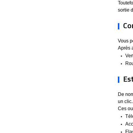
Toutef
sortie 
Co
Vous p
Après a
Ver
Rou
Est
De nomb
un clic.
Ces out
Tél
Acc
Fla