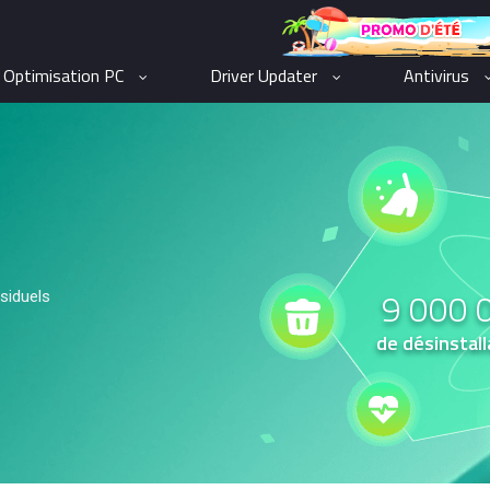
Optimisation PC
Driver Updater
Antivirus
9 000 
ésiduels
de désinstall