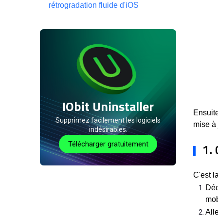
rétrogradation fluide d'iOS
IObit Uninstaller
Ensuite
Supprimez facilement les logiciels
mise à 
indésirables.
Télécharger gratuitement
1.
C'est l
Déc
mob
All