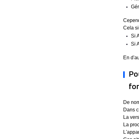
Gér
Cependa
Cela si
Si 
Si 
En d'au
Po
fo
De nom
Dans ce
La vers
La proc
L'appar