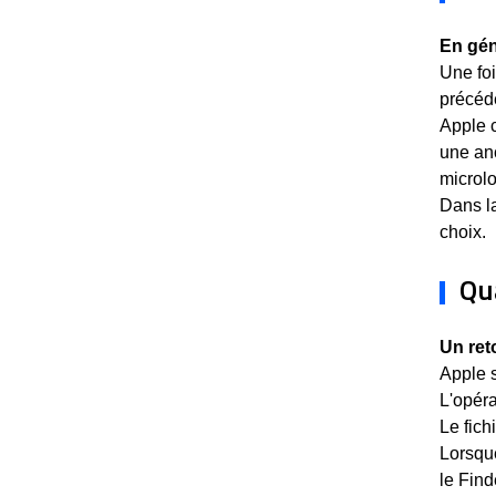
En gén
Une foi
précéd
Apple c
une anc
microlo
Dans la
choix.
Qu
Un ret
Apple s
L'opéra
Le fich
Lorsque
le Fin