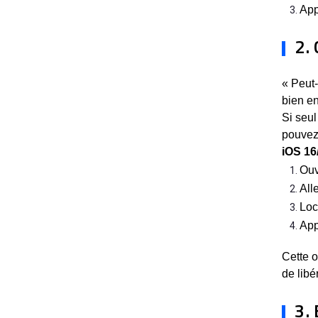
App
2.
« Peut-
bien en
Si seul
pouvez 
iOS 16/
Ouv
All
Loc
App
Cette o
de libé
3. 