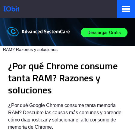
Productos
Descargar Gratis
IObit
>
Base de Conocimiento
>
¿Por qué Chrome consume tanta
RAM? Razones y soluciones
Tienda
¿Por qué Chrome consume
tanta RAM? Razones y
Pressroom
soluciones
Soporte
¿Por qué Google Chrome consume tanta memoria
RAM? Descubre las causas más comunes y aprende
cómo diagnosticar y solucionar el alto consumo de
memoria de Chrome.
Socio