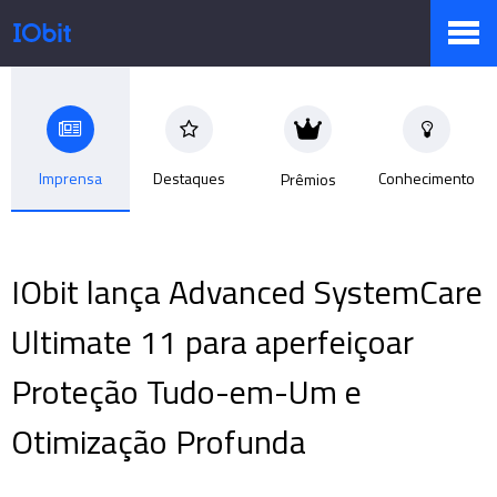
Produtos
Imprensa
Destaques
Conhecimento
Prêmios
Loja
IObit lança Advanced SystemCare
Sala de Imprensa
Ultimate 11 para aperfeiçoar
Proteção Tudo-em-Um e
Suporte
Otimização Profunda
Parceiro