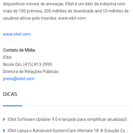
dispositivos móveis de ameaças. IObit é um líder da indústria com
mais de 100 prêmios, 200 milhões de downloads and 10 milhões de
usuários ativos pelo mundos. www.iobit.com
www.iobit.com
Contato de Mídia:
IObit
Nicole Qin, (415) 813-2995
Diretora de Relações Públicas
press@iobit.com
DICAS
IObit Software Updater 9.0 é lançado para simplificar atualizações e instalações em lote
IObit Lança o Advanced SystemCare Ultimate 18: A Solução Completa de Defesa contra Vírus e Otimização de Sistema