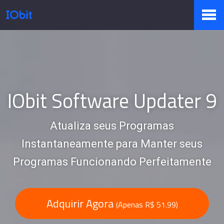
Produtos
Loja
IObit Software Updater 9
Atualiza seus Programas
Sala de Imprensa
Instantaneamente para Manter seus
Programas Funcionando Perfeitamente
Suporte
Adquirir Agora
(Apenas R$ 51.99)
Parceiro