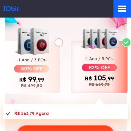
Produtos
Loja
-1 Ano / 3 PCs-
-1 Ano / 3 PCs-
82% OFF
80% OFF
105
Sala de Imprensa
99
R$
,99
R$
,99
R$ 669,78
R$ 499,80
Suporte
R$ 563,79 Agora
Parceiro