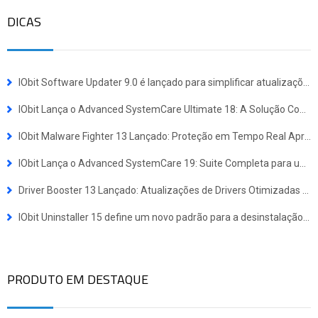
DICAS
IObit Software Updater 9.0 é lançado para simplificar atualizações e instalações em lote
IObit Lança o Advanced SystemCare Ultimate 18: A Solução Completa de Defesa contra Vírus e Otimização de Sistema
IObit Malware Fighter 13 Lançado: Proteção em Tempo Real Aprimorada Contra Ameaças Avançadas
IObit Lança o Advanced SystemCare 19: Suite Completa para uma Experiência Windows Mais Rápida e Segura
Driver Booster 13 Lançado: Atualizações de Drivers Otimizadas para Dispositivos Windows ARM64
IObit Uninstaller 15 define um novo padrão para a desinstalação de programas
PRODUTO EM DESTAQUE