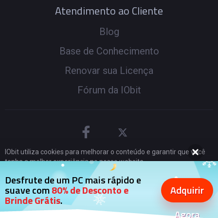
Atendimento ao Cliente
Blog
Base de Conhecimento
Renovar sua Licença
Fórum da IObit
IObit utiliza cookies para melhorar o conteúdo e garantir que você
tenha a melhor experiência no nosso website.
Continuar a navegação no website significa que você concorda com
© 2005 -
2026
IObit. Todos os Direitos Reservados
|
Desfrute de um PC mais rápido e
nossos
termos de privacidade
.
Adquirir
suave com
80% de Desconto e
Política de Reembolso
|
EULA
|
Notificação Legal
|
Brinde Grátis
.
Eu Aceito
Política de Privacidade
Agora