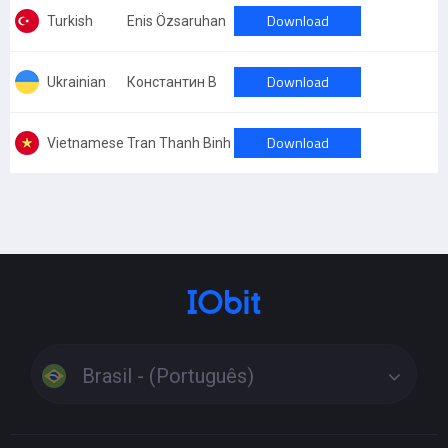
Download
Turkish
Enis Özsaruhan
Download
Ukrainian
Константин В
Download
Vietnamese
Tran Thanh Binh
Brasil - (Português)