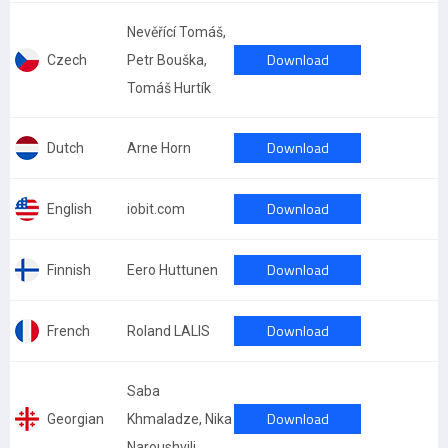
Nevěřící Tomáš,
Download
Czech
Petr Bouška,
Tomáš Hurtík
Download
Dutch
Arne Horn
Download
English
iobit.com
Download
Finnish
Eero Huttunen
Download
French
Roland LALIS
Saba
Download
Georgian
Khmaladze, Nika
Naroushvili