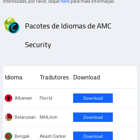
interessado, por favor, clique
here
para mais informação.
Pacotes de Idiomas de AMC
Security
Idioma
Tradutores
Download
Download
Albanian
Flori Id
Download
Belarusian
MiHLitvin
Download
Bengali
Akash Sarker