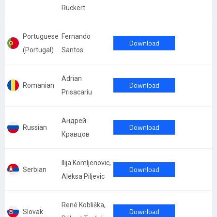
Ruckert
Portuguese
Fernando
Download
(Portugal)
Santos
Adrian
Download
Romanian
Prisacariu
Андрей
Download
Russian
Кравцов
Ilija Komljenovic,
Download
Serbian
Aleksa Piljevic
René Kobliška,
Download
Slovak