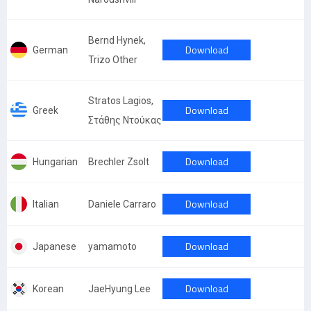
Bernd Hynek,
Download
German
Trizo Other
Stratos Lagios,
Download
Greek
Στάθης Ντούκας
Download
Hungarian
Brechler Zsolt
Download
Italian
Daniele Carraro
Download
Japanese
yamamoto
Download
Korean
JaeHyung Lee