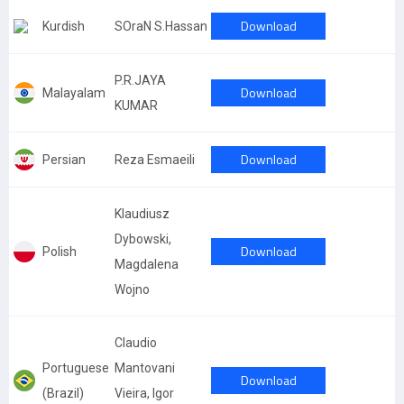
Download
Kurdish
SOraN S.Hassan
P.R.JAYA
Download
Malayalam
KUMAR
Download
Persian
Reza Esmaeili
Klaudiusz
Dybowski,
Download
Polish
Magdalena
Wojno
Claudio
Portuguese
Mantovani
Download
(Brazil)
Vieira, Igor