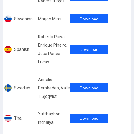
Róbert Turček
Download
Slovenian
Marjan Mirai
Roberto Paiva,
Enrique Pineiro,
Download
Spanish
José Ponce
Lucas
Annelie
Download
Swedish
Pernheden, Valle
T Sjöqvist
Yutthaphon
Download
Thai
Inchaiya