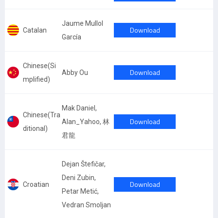
Jaume Mullol
Download
Catalan
García
Chinese(Si
Download
Abby Ou
mplified)
Mak Daniel,
Chinese(Tra
Download
Alan_Yahoo, 林
ditional)
君龍
Dejan Štefičar,
Deni Zubin,
Download
Croatian
Petar Metić,
Vedran Smoljan