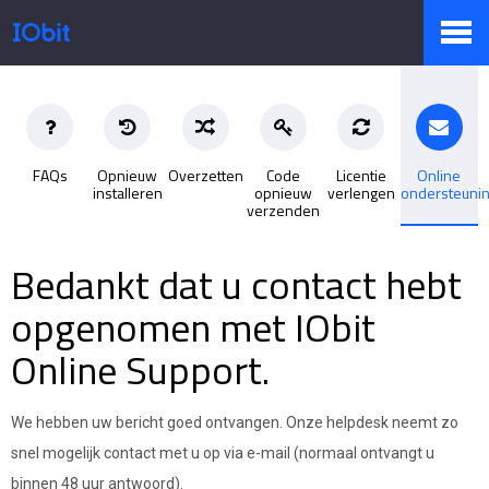
Producten
FAQs
Opnieuw
Overzetten
Code
Licentie
Online
installeren
opnieuw
verlengen
ondersteuni
Winkel
verzenden
Bedankt dat u contact hebt
Persruimte
opgenomen met IObit
Online Support.
Ondersteuning
We hebben uw bericht goed ontvangen. Onze helpdesk neemt zo
snel mogelijk contact met u op via e-mail (normaal ontvangt u
Partners
binnen 48 uur antwoord).