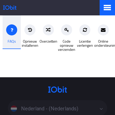
Producten
FAQs
Opnieuw
Overzetten
Code
Licentie
Online
installeren
opnieuw
verlengen
ondersteuni
Winkel
verzenden
Persruimte
Ondersteuning
Nederland - (Nederlands)
Partners