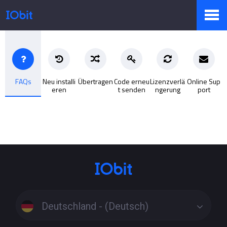
Produkte
FAQs
Neu installi
Übertragen
Code erneu
Lizenzverlä
Online Sup
eren
t senden
ngerung
port
Sale
Presseraum
Support
Deutschland - (Deutsch)
Partner