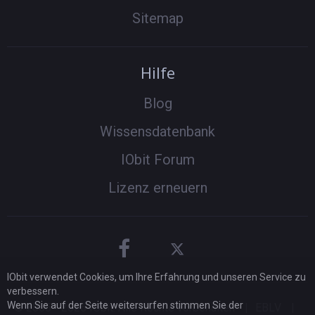
Sitemap
Hilfe
Blog
Wissensdatenbank
IObit Forum
Lizenz erneuern
IObit verwendet Cookies, um Ihre Erfahrung und unseren Service zu
verbessern.
Wenn Sie auf der Seite weitersurfen stimmen Sie der
© 2005 -
2026
IObit. Alle Rechte vorbehalten
|
EBLV
|