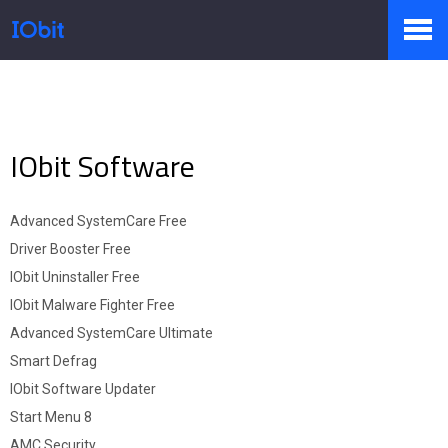
Produkte
IObit Software
Sale
Advanced SystemCare Free
Driver Booster Free
Presseraum
IObit Uninstaller Free
IObit Malware Fighter Free
Advanced SystemCare Ultimate
Support
Smart Defrag
IObit Software Updater
Start Menu 8
Partner
AMC Security