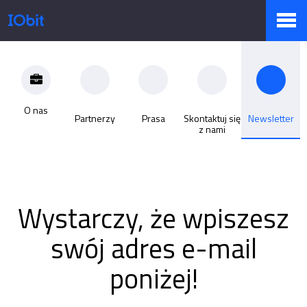
Produkty
O nas
Partnerzy
Prasa
Skontaktuj się
Newsletter
Sklep
z nami
Biuro prasowe
Wystarczy, że wpiszesz
swój adres e-mail
Pomoc
poniżej!
Partnerzy