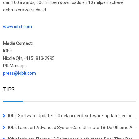
dan 100 awards, 500 miljoen downloads en 10 miljoen actieve
gebruikers wereldwijd.
www.iobit.com
Media Contact:
IObit
Nicole Qin, (415) 813-2995
PR Manager
press@iobit.com
TIPS
IObit Software Updater 9.0 gelanceerd: software-updates en bulkinstallaties eenvoudiger dan ooit
IObit Lanceert Advanced SystemCare Ultimate 18: De Ultieme Alles-in-één Oplossing voor Virusbescherming en Systeemoptimalisatie