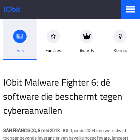
Producten
Pers
Functies
Kennis
Awards
Winkel
IObit Malware Fighter 6: dé
Persruimte
software die beschermt tegen
cyberaanvallen
Ondersteuning
SAN FRANCISCO, 8 mei 2018
- IObit, sinds 2004 een wereldwijd
Partners
toonaangevende leverancier van beveiligingssoftware, lanceert