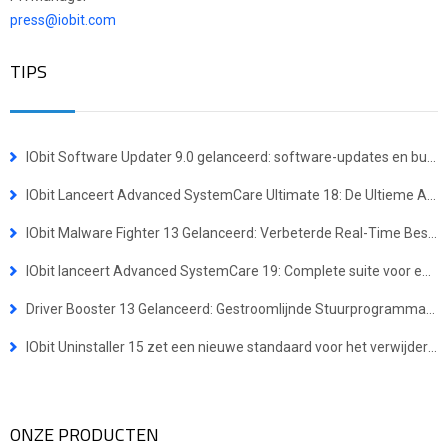
press@iobit.com
TIPS
IObit Software Updater 9.0 gelanceerd: software-updates en bulkinstallaties eenvoudiger dan ooit
IObit Lanceert Advanced SystemCare Ultimate 18: De Ultieme Alles-in-één Oplossing voor Virusbescherming en Systeemoptimalisatie
IObit Malware Fighter 13 Gelanceerd: Verbeterde Real-Time Bescherming Tegen Geavanceerde Bedreigingen
IObit lanceert Advanced SystemCare 19: Complete suite voor een snellere en veiligere Windows-ervaring
Driver Booster 13 Gelanceerd: Gestroomlijnde Stuurprogramma-updates voor Windows ARM64-apparaten
IObit Uninstaller 15 zet een nieuwe standaard voor het verwijderen van programma’s
ONZE PRODUCTEN