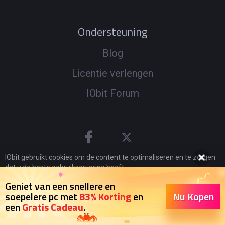
Ondersteuning
Blog
Licentie verlengen
IObit Forum
IObit gebruikt cookies om de content te optimaliseren en te zorgen
dat u de beste gebruikservaring heeft.
Door gebruik te maken van onze website accepteert u ons
© 2005 -
2026
IObit. Alle rechten voorbehouden
|
Geniet van een snellere en
privacybeleid
.
Nu Kopen
soepelere pc met
83% Korting
en
Terugbetalingsbeleid
|
Gebruikersovereenkomst
|
een
Gratis Cadeau
.
Ik ga akkoord
Juridische informatie
|
Privacybeleid