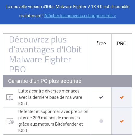
La nouvelle version d’IObit Malware Fighter V 13.4.0 est disponible
maintenant !
Afficher les nouveaux changements >
Découvrez plus
free
PRO
d’avantages d'IObit
Malware Fighter
PRO
Garantie d'un PC plus sécurisé
Luttez contre diverses menaces
avec la dernière base de malware
IObit
Détecter et supprimer avec précision
plus de 209 millions de menaces
grâce aux moteurs Bitdefender et
IObit