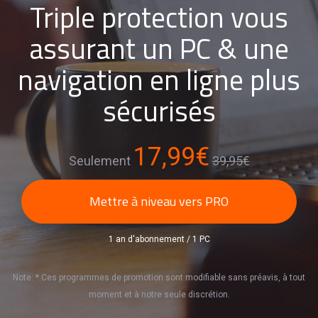
Triple protection vous
assurant un PC & une
navigation en ligne plus
sécurisés
17,99€
Seulement
39,95€
Mettre à niveau vers PRO
1 an d'abonnement / 1 PC
Note: *.Ces programmes de promotion sont modifiable sans préavis, à tout
moment et à notre seule discrétion.