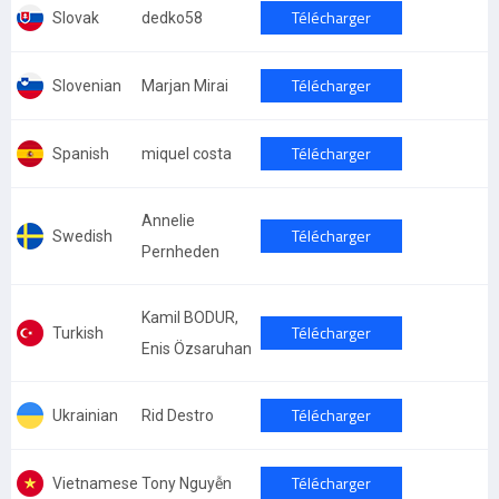
Télécharger
Slovak
dedko58
Télécharger
Slovenian
Marjan Mirai
Télécharger
Spanish
miquel costa
Annelie
Télécharger
Swedish
Pernheden
Kamil BODUR,
Télécharger
Turkish
Enis Özsaruhan
Télécharger
Ukrainian
Rid Destro
Télécharger
Vietnamese
Tony Nguyễn