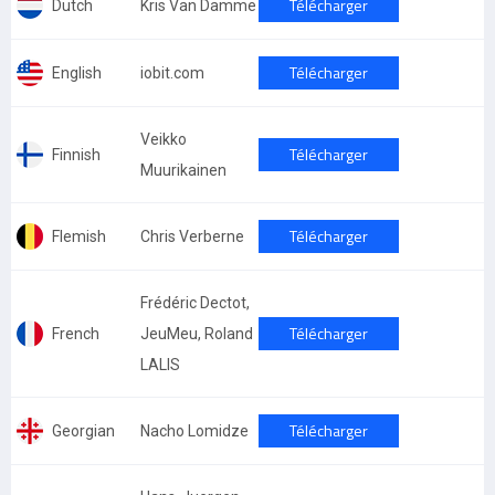
Télécharger
Dutch
Kris Van Damme
Télécharger
English
iobit.com
Veikko
Télécharger
Finnish
Muurikainen
Télécharger
Flemish
Chris Verberne
Frédéric Dectot,
Télécharger
French
JeuMeu, Roland
LALIS
Télécharger
Georgian
Nacho Lomidze