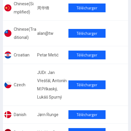
Chinese(Si
Télécharger
周华锋
mplified)
Chinese(Tra
Télécharger
alan@tw
ditional)
Télécharger
Croatian
Petar Metić
JUDr. Jan
Vřešťál, Antonín
Télécharger
Czech
M.Příkaský,
Lukáš Spurný
Télécharger
Danish
Jørn Runge