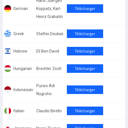
Hans-Juergen
Télécharger
German
Koppatz, Karl-
Heinz Grabatin
Télécharger
Greek
Stathis Doukas
Télécharger
Hebrew
Eli Ben David
Télécharger
Hungarian
Brechler Zsolt
Purwo Adi
Télécharger
Indonesian
Nugroho
Télécharger
Italian
Claudio Birello