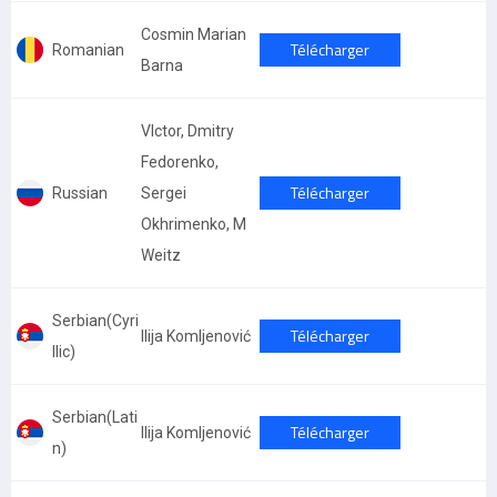
Cosmin Marian
Télécharger
Romanian
Barna
VIctor, Dmitry
Fedorenko,
Télécharger
Russian
Sergei
Okhrimenko, M
Weitz
Serbian(Cyri
Télécharger
Ilija Komljenović
llic)
Serbian(Lati
Télécharger
Ilija Komljenović
n)