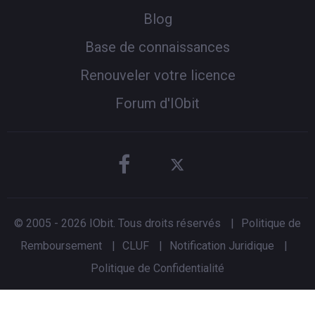
Blog
Base de connaissances
Renouveler votre licence
Forum d'IObit
© 2005 -
2026
IObit. Tous droits réservés
|
Politique de
Remboursement
|
CLUF
|
Notification Juridique
|
Politique de Confidentialité