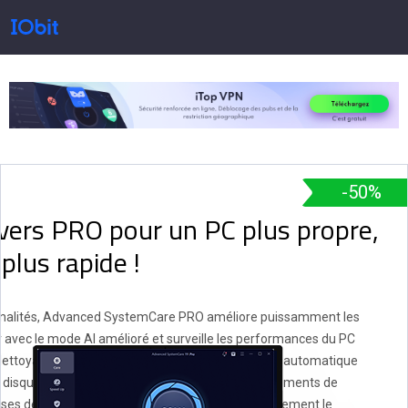
Produits
Boutique
-50%
vers PRO pour un PC plus propre,
Centre de presse
plus rapide !
Support
onnalités, Advanced SystemCare PRO améliore puissamment les
 avec le mode AI amélioré et surveille les performances du PC
Nettoyage en profondeur du registre et nettoyage automatique
e disque et réduire les pannes d'ordinateur. Des éléments de
Partenaires
ses de données plus importantes accélèrent nettement le