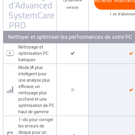
Acheter Mainten
d’Advanced
La dernière
version
SystemCare
1 an d'abonnem
PRO
Nettoyer et optimiser les performances de votre PC
Nettoyage et
optimisation PC
basiques
Mode IA plus
intelligent pour
une analyse plus
efficace, un
nettoyage plus
profond et une
optimisation de PC
haut de gamme
1-clic pour corriger
les erreurs de
disque pour un