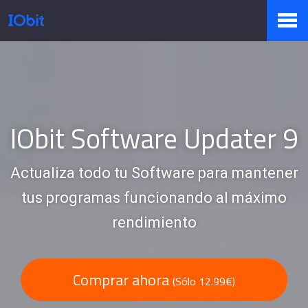
Productos
Tienda
IObit Software Updater 9
Actualiza todo tu Software para mantener
Pressroom
tus programas funcionando al máximo
rendimiento
Soporte
Comprar ahora
(Sólo 12.99€)
Socio