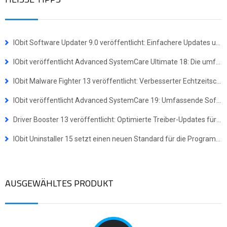
IObit Software Updater 9.0 veröffentlicht: Einfachere Updates und Masseninstallationen für mehr Effizienz
IObit veröffentlicht Advanced SystemCare Ultimate 18: Die umfassende Komplettlösung für Virenschutz und Systemoptimierung
IObit Malware Fighter 13 veröffentlicht: Verbesserter Echtzeitschutz gegen hochentwickelte Bedrohungen
IObit veröffentlicht Advanced SystemCare 19: Umfassende Software-Suite für ein schnelleres und sichereres Windows-Erlebnis
Driver Booster 13 veröffentlicht: Optimierte Treiber-Updates für Windows-ARM64-Geräte
IObit Uninstaller 15 setzt einen neuen Standard für die Programmdeinstallation
AUSGEWÄHLTES PRODUKT