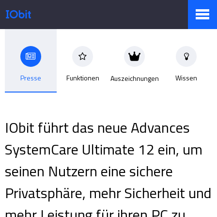
Produkte
Presse
Funktionen
Wissen
Auszeichnungen
Sale
IObit führt das neue Advances
Presseraum
SystemCare Ultimate 12 ein, um
seinen Nutzern eine sichere
Support
Privatsphäre, mehr Sicherheit und
mehr Leistung für ihren PC zu
Partner