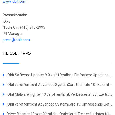
www.iobit.com
Pressekontakt:
IObit
Nicole Qin, (415) 813-2995
PR Manager
press@iobit.com
HEISSE TIPPS
IObit Software Updater 9.0 veröffentlicht: Einfachere Updates und Masseninstallationen für mehr Effizienz
IObit veröffentlicht Advanced SystemCare Ultimate 18: Die umfassende Komplettlösung für Virenschutz und Systemoptimierung
IObit Malware Fighter 13 veröffentlicht: Verbesserter Echtzeitschutz gegen hochentwickelte Bedrohungen
IObit veröffentlicht Advanced SystemCare 19: Umfassende Software-Suite für ein schnelleres und sichereres Windows-Erlebnis
Driver Booster 13 veröffentlicht: Optimierte Treiber-Updates für Windows-ARM64-Geräte