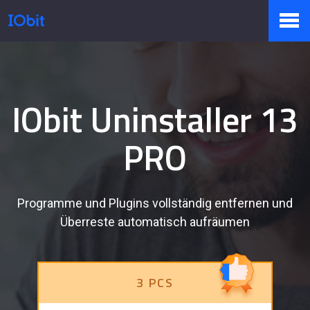
Produkte
IObit Uninstaller 13
Sale
PRO
Presseraum
Programme und Plugins vollständig entfernen und
Überreste automatisch aufräumen
Support
3 PCS
Partner