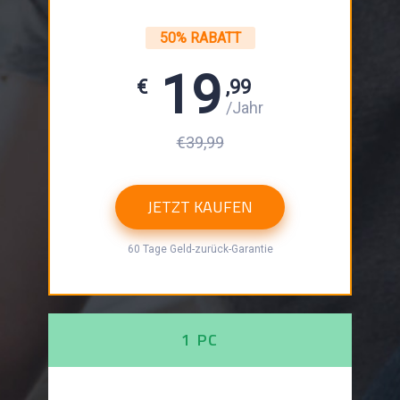
50% RABATT
19
€
,99
/Jahr
€39,99
JETZT KAUFEN
60 Tage Geld-zurück-Garantie
1 PC