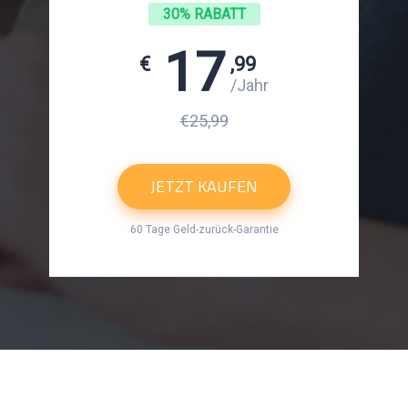
30% RABATT
17
€
,99
/Jahr
€25,99
JETZT KAUFEN
60 Tage Geld-zurück-Garantie