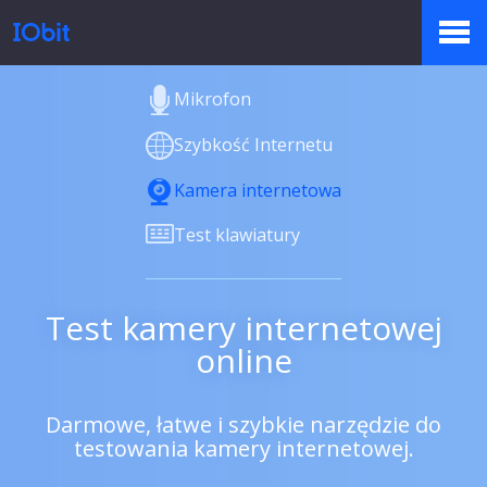
Mikrofon
Produkty
Szybkość Internetu
Kamera internetowa
Sklep
Test klawiatury
Biuro prasowe
Test kamery internetowej
online
Pomoc
Darmowe, łatwe i szybkie narzędzie do
testowania kamery internetowej.
Partnerzy