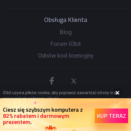
Obsługa Klienta
Blog
Forum IObit
Odnów kod licencyjny
IObit używa plików cookie, aby poprawić zawartość strony oraz
zapewnić jak najlepszą jakość.
Kontynuuj przeglądanie naszej strony zgadzając się na naszą
© 2005 -
2026
IObit. Wszelkie prawa zastrzeżone
|
Ciesz się szybszym komputera z
politykę prywatności
.
KUP TERAZ
82% rabatem i darmowym
Polityka zwrotów
|
EULA
|
Nota prawna
|
Polityka
prezentem
.
Zgadzam się
prywatności