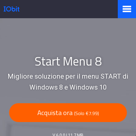
Prodotti
Negozio
Start Menu 8
Migliore soluzione per il menu START di
Sala Stampa
Windows 8 e Windows 10
Supporto
Acquista ora
(Solo €7.99)
Partner
V 6.0.0
|
11.7 MB