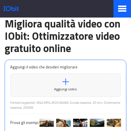
Migliora qualità video con
Prodotti
IObit: Ottimizzatore video
gratuito online
Negozio
Aggiungi il video che desideri migliorare
Sala Stampa
Aggiungi video
Supporto
Formati supportati: M4V, MP4, MOV, WebM; Durata massima: 20 min; Dimensione
massima: 200MB.
Prova gli esempi:
Partner