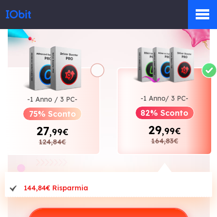
Prodotti
Negozio
-1 Anno/ 3 PC-
-1 Anno / 3 PC-
82% Sconto
75% Sconto
Sala Stampa
29
27
,99€
,99€
164,83€
124,84€
Supporto
144,84€ Risparmia
Partner