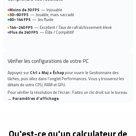
Moins de 30 FPS
— Injouable
30–60 FPS
— Jouable, mais saccadé
60–144 FPS
— Jeu fluide
144–240 FPS
— Excellent / Taux de rafraîchissement élevé
Plus de 240 FPS
— Élite / Compétitif
Vérifier les configurations de votre PC
Appuyez sur
Ctrl + Maj + Échap
pour ouvrir le Gestionnaire des
tâches, puis allez dans l'onglet Performances. Vous y trouverez les
détails de votre CPU, RAM et GPU.
Pour vérifier la résolution de l'écran : Faites un clic droit sur le bureau
→ Paramètres d'affichage
.
Qu'est-ce qu'un calculateur de