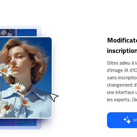
Modificate
inscriptio
Dites adieu à 
d'image IA d'I
sans inscripti
changement d’a
une interface 
les experts. Cl
Mo