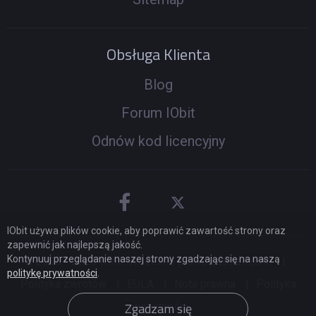
Obsługa Klienta
Blog
Forum IObit
Odnów kod licencyjny
IObit używa plików cookie, aby poprawić zawartość strony oraz
zapewnić jak najlepszą jakość.
Kontynuuj przeglądanie naszej strony zgadzając się na naszą
© 2005 -
2026
IObit. Wszelkie prawa zastrzeżone
|
politykę prywatności
.
Polityka zwrotów
|
EULA
|
Nota prawna
|
Polityka
Zgadzam się
prywatności