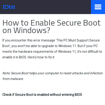
Strona główna
>
Prasa
>
Dowiedz się więcej
How to Enable Secure Boot
Produkty
on Windows?
If you encounter this error message 'This PC Must Support Secure
Sklep
Boot', you won't be able to upgrade to Windows 11. But if your PC
meets the hardware requirements of Windows 11, it's not difficult to
enable it in BIOS. Here's how to fix it.
Biuro prasowe
Note: Secure Boot helps your computer to resist attacks and infection
from malware.
Pomoc
Check if Secure Boot is enabled without entering BIOS
Partnerzy