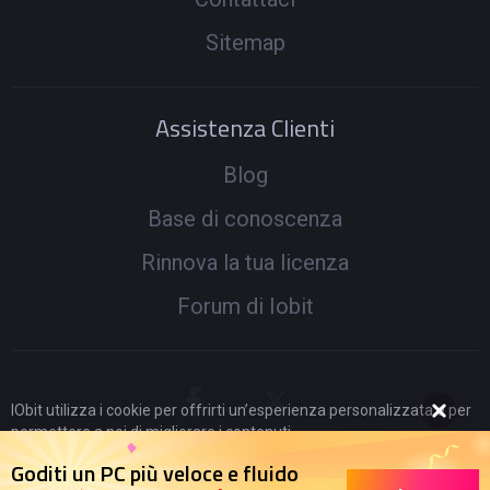
Sitemap
Assistenza Clienti
Blog
Base di conoscenza
Rinnova la tua licenza
Forum di Iobit
IObit utilizza i cookie per offrirti un’esperienza personalizzata e per
permettere a noi di migliorare i contenuti.
Proseguendo nella navigazione acconsenti al loro utilizzo secondo
Goditi un PC più veloce e fluido
la nostra
Politica di Privacy
.