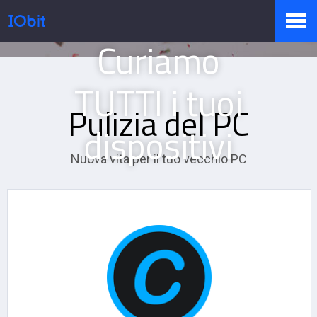
Noi Proteggiamo e
Curiamo
Prodotti
TUTTI i tuoi
Pulizia del PC
Negozio
dispositivi
Nuova vita per il tuo vecchio PC
Sala Stampa
Supporto
Partner