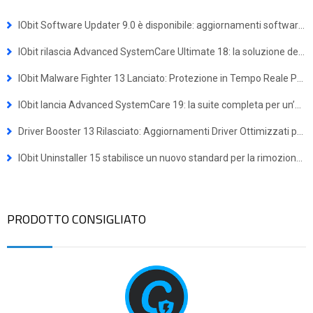
IObit Software Updater 9.0 è disponibile: aggiornamenti software più semplici e installazioni multiple con un solo clic
IObit rilascia Advanced SystemCare Ultimate 18: la soluzione definitiva per difesa antivirus e ottimizzazione del sistema
IObit Malware Fighter 13 Lanciato: Protezione in Tempo Reale Potenziata contro le Minacce Avanzate
IObit lancia Advanced SystemCare 19: la suite completa per un’esperienza Windows più veloce e sicura
Driver Booster 13 Rilasciato: Aggiornamenti Driver Ottimizzati per Dispositivi Windows ARM64
IObit Uninstaller 15 stabilisce un nuovo standard per la rimozione dei programmi
PRODOTTO CONSIGLIATO