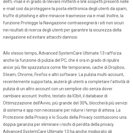
dell’E-mail è in grado di rilevare mittenti e link sospetti presenti nelle
e-mail così da proteggere la posta elettronica degli utenti da spam,
truffe di phishing e altre minacce trasmesse via e-mail. Inoltre, la
funzione Protegge la Navigazione contrassegnerà i siti non sicuri
nei risultati di ricerca degli utenti per garantire la sicurezza della
navigazione ed evitare attacchi dannosi.
Allo stesso tempo, Advanced SystemCare Ultimate 13 rafforza
anche la funzione di pulizia del PC, che è ora in grado di ripulire
ancor più file spazzatura come file temporanei, cache di Dropbox,
Steam, Chrome, Firefox e altri software. La pulizia multi-account,
recentemente supportata, aiuterà gli utenti a completare l'attività di
pulizia di un altro account con un semplice clic senza dover
cambiare account. Inoltre, testato da IObit, il database di
Ottimizzazione dell’Avvio, più grande del 30%, bloccherà più servizi
di sistema e app non necessarie per ridurre i tempi di attesa. La
Protezione della Privacy e lo Scudo della Privacy costituiscono una
doppia garanzia per eliminare i rischi di perdita della privacy.
Advanced SystemCare Ultimate 13 ha anche migliorato gli