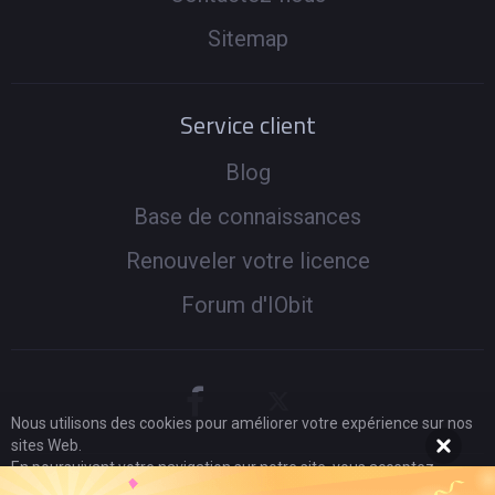
Sitemap
Service client
Blog
Base de connaissances
Renouveler votre licence
Forum d'IObit
Nous utilisons des cookies pour améliorer votre expérience sur nos
sites Web.
En poursuivant votre navigation sur notre site, vous acceptez
l'utilisation de cookies et adhérez à notre
politique de
© 2005 -
2026
IObit. Tous droits réservés
|
Politique de