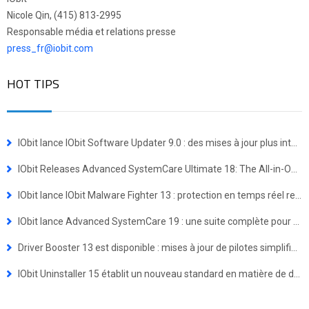
Nicole Qin, (415) 813-2995
Responsable média et relations presse
press_fr@iobit.com
HOT TIPS
IObit lance IObit Software Updater 9.0 : des mises à jour plus intelligentes et une installation groupée en un clic
IObit Releases Advanced SystemCare Ultimate 18: The All-in-One Virus Defense and System Optimization Powerhouse
IObit lance IObit Malware Fighter 13 : protection en temps réel renforcée contre les menaces avancées
IObit lance Advanced SystemCare 19 : une suite complète pour une expérience Windows plus rapide et plus sécurisée
Driver Booster 13 est disponible : mises à jour de pilotes simplifiées pour les appareils Windows ARM64
IObit Uninstaller 15 établit un nouveau standard en matière de désinstallation de programmes