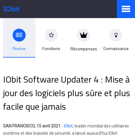
Produits
Presse
Fonctions
Connaissance
Récompenses
Boutique
IObit Software Updater 4 : Mise à
Centre de presse
jour des logiciels plus sûre et plus
facile que jamais
Support
SAN FRANCISCO, 15 avril 2021
-
IObit
, leader mondial des utilitaires
Partenaires
système et des logiciels de sécurité, a lancé aujourd’hui IObit