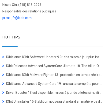
Nicole Qin, (415) 813-2995
Responsable des relations publiques
press_fr@iobit.com
HOT TIPS
IObit lance IObit Software Updater 9.0 : des mises à jour plus intelligentes et une installation groupée en un clic
IObit Releases Advanced SystemCare Ultimate 18: The All-in-One Virus Defense and System Optimization Powerhouse
IObit lance IObit Malware Fighter 13 : protection en temps réel renforcée contre les menaces avancées
IObit lance Advanced SystemCare 19 : une suite complète pour une expérience Windows plus rapide et plus sécurisée
Driver Booster 13 est disponible : mises à jour de pilotes simplifiées pour les appareils Windows ARM64
IObit Uninstaller 15 établit un nouveau standard en matière de désinstallation de programmes