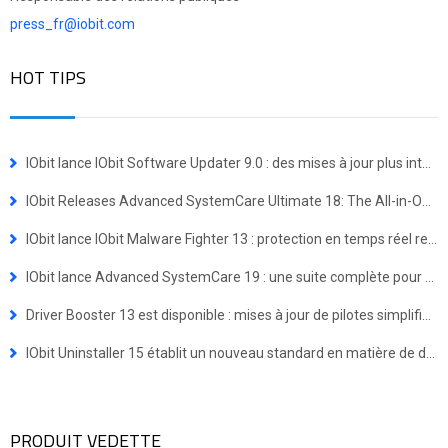
press_fr@iobit.com
HOT TIPS
IObit lance IObit Software Updater 9.0 : des mises à jour plus intelligentes et une installation groupée en un clic
IObit Releases Advanced SystemCare Ultimate 18: The All-in-One Virus Defense and System Optimization Powerhouse
IObit lance IObit Malware Fighter 13 : protection en temps réel renforcée contre les menaces avancées
IObit lance Advanced SystemCare 19 : une suite complète pour une expérience Windows plus rapide et plus sécurisée
Driver Booster 13 est disponible : mises à jour de pilotes simplifiées pour les appareils Windows ARM64
IObit Uninstaller 15 établit un nouveau standard en matière de désinstallation de programmes
PRODUIT VEDETTE