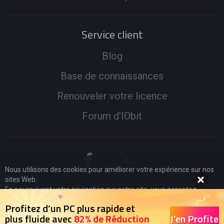
Service client
Blog
Base de connaissances
Renouveler votre licence
Forum d'IObit
Nous utilisons des cookies pour améliorer votre expérience sur nos
sites Web.
En poursuivant votre navigation sur notre site, vous acceptez
l'utilisation de cookies et adhérez à notre
politique de
© 2005 -
2026
IObit. Tous droits réservés
|
Politique de
Profitez d’un PC plus rapide et
confidentialité
.
J'en Profite
plus fluide avec
82% de Réduction
Remboursement
|
CLUF
|
Notification Juridique
|