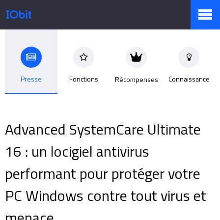
Produits
Presse
Fonctions
Connaissance
Récompenses
Boutique
Advanced SystemCare Ultimate
Centre de presse
16 : un locigiel antivirus
performant pour protéger votre
Support
PC Windows contre tout virus et
menace
Partenaires