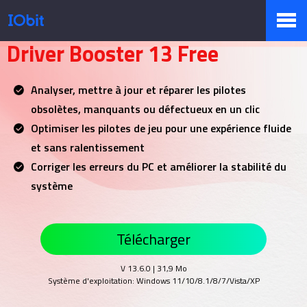
Le logiciel n°1 de mise à jour des pilotes
Driver Booster 13 Free
Produits
Analyser, mettre à jour et réparer les pilotes
obsolètes, manquants ou défectueux en un clic
Boutique
Optimiser les pilotes de jeu pour une expérience fluide
et sans ralentissement
Corriger les erreurs du PC et améliorer la stabilité du
Centre de presse
système
Télécharger
Support
V 13.6.0
|
31,9 Mo
Système d'exploitation: Windows 11/10/8.1/8/7/Vista/XP
Partenaires