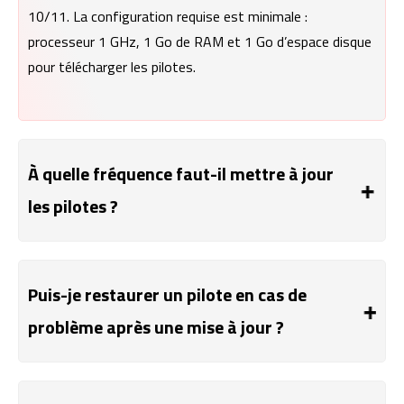
10/11. La configuration requise est minimale :
processeur 1 GHz, 1 Go de RAM et 1 Go d’espace disque
pour télécharger les pilotes.
À quelle fréquence faut-il mettre à jour
les pilotes ?
Il est recommandé d’analyser votre PC environ une fois
par mois. Utiliser un outil comme Driver Booster permet
de détecter automatiquement les pilotes obsolètes et
Puis-je restaurer un pilote en cas de
d’assurer compatibilité matérielle, sécurité et
problème après une mise à jour ?
performances optimales.
Oui. Avant chaque mise à jour, Driver Booster peut créer
automatiquement un point de restauration (jusqu’à 3