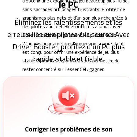
d’obtenir une expérience de jeu beaucoup plus fluide,
le PC
sans saccades ni blocages frustrants. Profitez de
graphismes plus nets et d’un son plus riche grâce à
Éliminez les ralentissements et les
des pilotes audio et Bluetooth mis à jour. Driver
erreurs liés aux pilotes à la source. Avec
Booster optimise également les pilotes audio
Windows pour améliorer l’immersion sonore. Tout
Driver Booster, profitez d’un PC plus
est conçu pour offrir une expérience de jeu plus
rapide, stable et fiable.
stable et immersive, afin de vous permettre de
rester concentré sur l’essentiel : gagner.
Corriger les problèmes de son