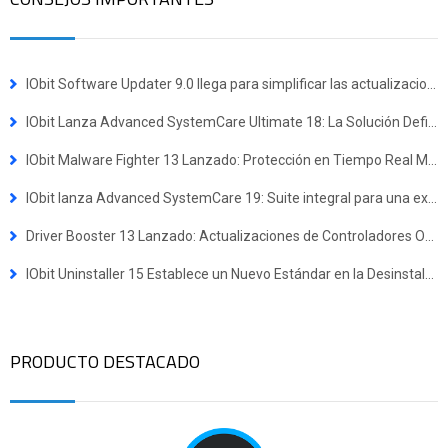
IObit Software Updater 9.0 llega para simplificar las actualizaciones y la instalación masiva de programas
IObit Lanza Advanced SystemCare Ultimate 18: La Solución Definitiva Todo en Uno para Defensa Antivirus y Optimización del Sistema
IObit Malware Fighter 13 Lanzado: Protección en Tiempo Real Mejorada contra Amenazas Avanzadas
IObit lanza Advanced SystemCare 19: Suite integral para una experiencia en Windows más rápida y segura
Driver Booster 13 Lanzado: Actualizaciones de Controladores Optimizadas para Dispositivos Windows ARM64
IObit Uninstaller 15 Establece un Nuevo Estándar en la Desinstalación de Programas
PRODUCTO DESTACADO