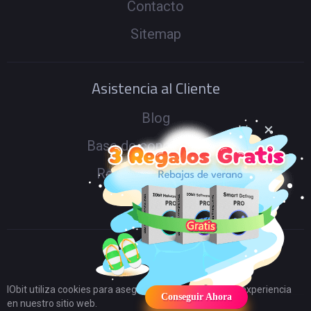
Contacto
Sitemap
Asistencia al Cliente
Blog
Base de conocimiento
Renueva tu licencia
IObit Foro
IObit utiliza cookies para asegurar que tenga la mejor experiencia
Conseguir Ahora
en nuestro sitio web.