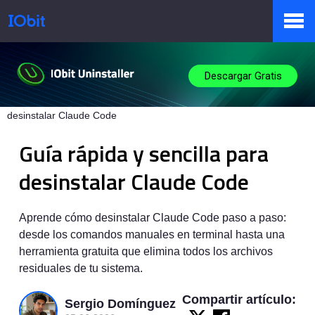
Productos
Descargar Gratis
IObit
>
Base de Conocimiento
>
Guía rápida y sencilla para
desinstalar Claude Code
Tienda
Guía rápida y sencilla para
desinstalar Claude Code
Pressroom
Aprende cómo desinstalar Claude Code paso a paso:
desde los comandos manuales en terminal hasta una
Soporte
herramienta gratuita que elimina todos los archivos
residuales de tu sistema.
Compartir artículo:
Sergio Domínguez
Socio