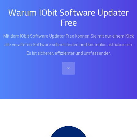
Warum IObit Software Updater
Free
Mit dem IObit Software Updater Free können Sie mit nur einem Klick
alle veralteten Software schnell finden und kostenlos aktualisieren.
Es ist sicherer, effizienter und umfassender.