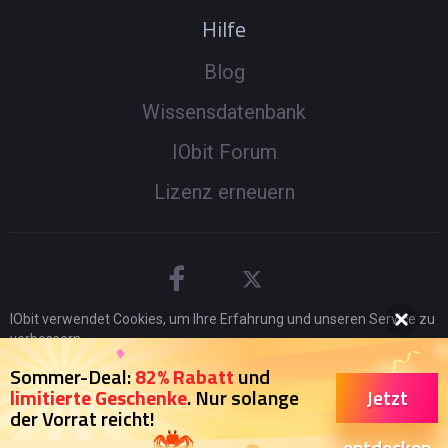
Hilfe
Blog
Wissensdatenbank
IObit Forum
Lizenz erneuern
IObit verwendet Cookies, um Ihre Erfahrung und unseren Service zu
verbessern.
Wenn Sie auf der Seite weitersurfen stimmen Sie der
© 2005 -
2026
IObit. Alle Rechte vorbehalten
|
EBLV
|
Sommer-Deal:
82% Rabatt
und
Datenschutzrichtlinie
zu.
Jetzt
limitierte Geschenke
. Nur solange
Rechtliche Hinweise
|
Datenschutz
|
der Vorrat reicht!
Ich stimme zu
Rückerstattungsrichtlinien
entdecken