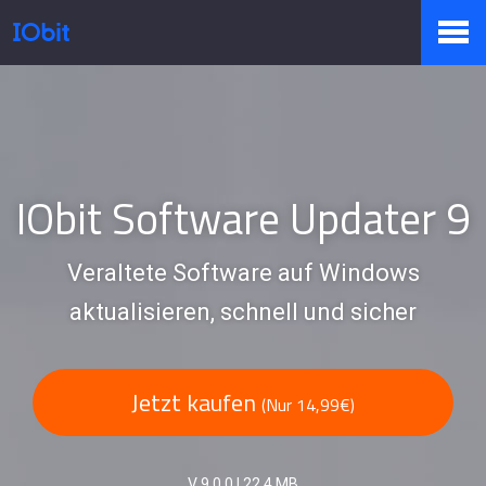
Produkte
Sale
IObit Software Updater 9
Veraltete Software auf Windows
Presseraum
aktualisieren, schnell und sicher
Support
Jetzt kaufen
(Nur 14,99€)
Partner
V 9.0.0
|
22.4 MB