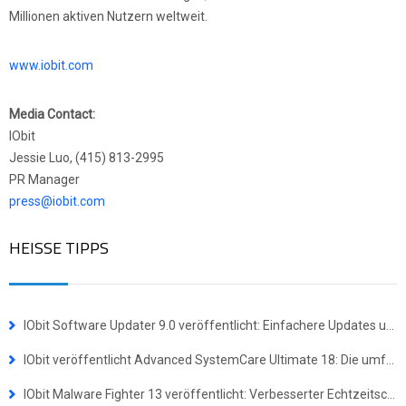
Millionen aktiven Nutzern weltweit.
www.iobit.com
Media Contact:
IObit
Jessie Luo, (415) 813-2995
PR Manager
press@iobit.com
HEISSE TIPPS
IObit Software Updater 9.0 veröffentlicht: Einfachere Updates und Masseninstallationen für mehr Effizienz
IObit veröffentlicht Advanced SystemCare Ultimate 18: Die umfassende Komplettlösung für Virenschutz und Systemoptimierung
IObit Malware Fighter 13 veröffentlicht: Verbesserter Echtzeitschutz gegen hochentwickelte Bedrohungen