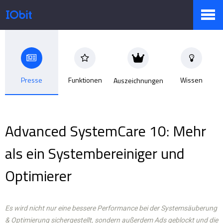
Produkte
Presse
Funktionen
Wissen
Auszeichnungen
Sale
Advanced SystemCare 10: Mehr
Presseraum
als ein Systembereiniger und
Optimierer
Support
Es wird nicht nur eine bessere Performance bei der Systemsäuberung
Partner
& Optimierung sichergestellt, sondern außerdem Ads geblockt und die