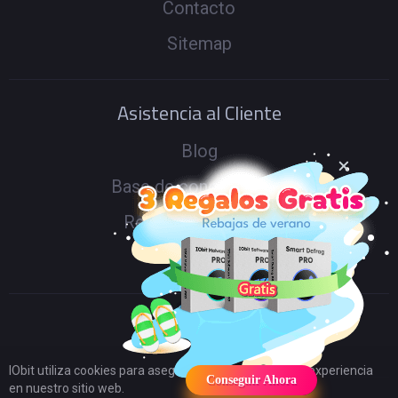
Contacto
Sitemap
Asistencia al Cliente
Blog
Base de conocimiento
Renueva tu licencia
IObit Foro
IObit utiliza cookies para asegurar que tenga la mejor experiencia
Conseguir Ahora
en nuestro sitio web.