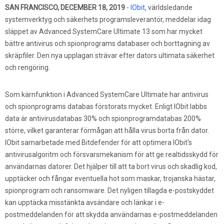
SAN FRANCISCO, DECEMBER 18, 2019
-
IObit
, världsledande
systemverktyg och säkerhets programsleverantör, meddelar idag
släppet av Advanced SystemCare Ultimate 13 som har mycket
bättre antivirus och spionprograms databaser och borttagning av
skräpfiler. Den nya upplagan strävar efter dators ultimata säkerhet
och rengöring.
Som kärnfunktion i Advanced SystemCare Ultimate har antivirus
och spionprograms databas förstorats mycket. Enligt IObit labbs
data är antivirusdatabas 30% och spionprogramdatabas 200%
större, vilket garanterar förmågan att hålla virus borta från dator.
IObit samarbetade med Bitdefender för att optimera IObit's
antivirusalgoritm och försvarsmekanism för att ge realtidsskydd för
användarnas datorer. Det hjälper till att ta bort virus och skadlig kod,
upptäcker och fångar eventuella hot som maskar, trojanska hästar,
spionprogram och ransomware. Det nyligen tillagda e-postskyddet
kan upptäcka misstänkta avsändare och länkar i e-
postmeddelanden för att skydda användarnas e-postmeddelanden