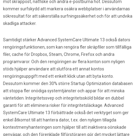
mot skräppost, nätfiske och andra e-postburna hot. Dessutom
kommer surfskydd att markera osäkra webbplatser i användarnas
sökresultat för att säkerställa surfningssäkerhet och för att undvika
skadliga attacker.
Samtidigt stärker Advanced SystemCare Ultimate 13 också dators
rengöringsfunktionen, som kan rengöra fler skräpfiler som tillfälliga
filer, cache för Dropbox, Steam, Chrome, Firefox och andra
programvaror. Och den rengöringen av flera konton som nyligen
stöds hjälper användare att slutföra ett annat kontos
rengöringsuppgift med ett enkelt klick utan att byta konto.
Dessutom kommer den 30% större Startup Optimization databasen
att stoppa fler onödiga systemtjänster och appar för att minska
väntetiden. Integritetssvep och integritetssköld bildar en dubbel
garanti för att eliminera risker för integritetsläckage. Advanced
SystemCare Ultimate 13 förbättrade också det verktyget som ger
enkel åtkomst till att hantera dator, t.ex. den nyligen tillagda
kontextmenyhanteringen som hjälper till att inaktivera oönskade
genvägar, och den förenklade filförstöraren gör det mycket lättare