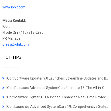
www.iobit.com
Media Kontakt:
IObit
Nicole Qin, (415) 813-2995
PR Manager
press@iobit.com
HOT TIPS
IObit Software Updater 9.0 Launches: Streamline Updates and Bulk Installs
IObit Releases Advanced SystemCare Ultimate 18: The All-in-One Virus Defense and System Optimization Powerhouse
IObit Malware Fighter 13 Launched: Enhanced Real-Time Protection Against Advanced Threats
IObit Launches Advanced SystemCare 19: Comprehensive Suite for Faster, More Secure Windows Experience