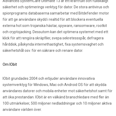
Advanced SystemCare Ultimate 13 är ett kraftfullt och fullskaligt
säkerhet och optimerings verktyg för dator. De stora antivirus och
spionprograms databaserna samarbetar med Bitdefender motor
för att ge användare skydd i realtid för att blockera eventuella
externa hot som trojanska hästar, spyware, ransomware, rootkit
och cryptojacking. Dessutom kan det optimera systemet med ett
klick för att rengöra skräpfiler, svepa sekretessspår, defragera
hårddisk, påskynda internethastighet, fixa systemsvaghet och
säkerhetshål osv. för en säkrare och renare dator.
Om IObit
IObit grundades 2004 och erbjuder användare innovativa
systemverktyg för Windows, Mac och Android OS för att skydda
användares datorer och mobila enheter mot säkerhetshot samt för
att öka prestandan. IObit är en välkänd branschledare med fler än
100 utmärkelser, 500 miljoner nedladdningar och 10 miljoner aktiva
användare världen över.