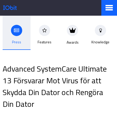
Products
Press
Features
Knowledge
Awards
Store
Advanced SystemCare Ultimate
Pressroom
13 Försvarar Mot Virus för att
Skydda Din Dator och Rengöra
Support
Din Dator
Partner